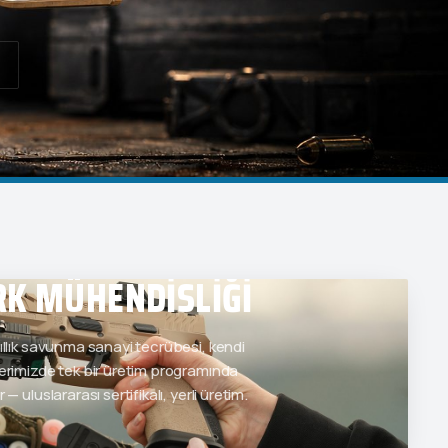
RK MÜHENDISLIĞI
 yıllık savunma sanayi tecrübesi, kendi
lerimizde tek bir üretim programında
r — uluslararası sertifikalı, yerli üretim.