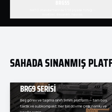
BRG55
NATO standartlarında 5.56 piyade tüfeği —
modüler, dayanıklı, hassas.
SAHADA SINANMIŞ PLA
BRG9 SERISI
Beş görev ve taşıma sınıfı 9 mm platform — tam boy,
taktik ve subkompakt; her biri dövme çelik namlu ve