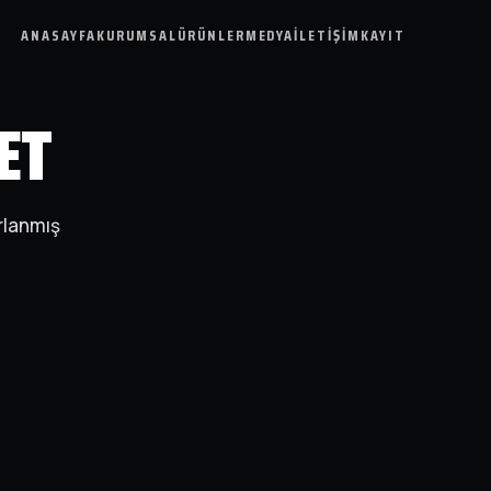
ANASAYFA
KURUMSAL
ÜRÜNLER
MEDYA
İLETIŞIM
KAYIT
ET
arlanmış