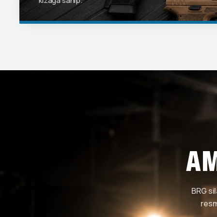
kızağa sahip.
AM
BRG sil
resm