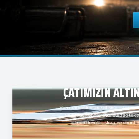
ÇATIMIZIN ALTI
Hammaddeden test atışına — her naml
ve gövde Pendik, İstanbul'daki tek bi
altında dövülür, işlenir ve denetle