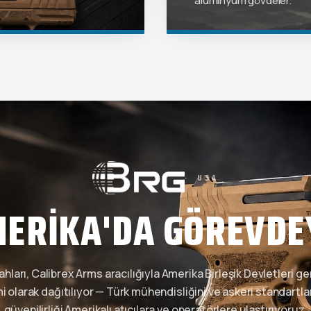
alüminyum gövdeler.
· USA
ERIKA'DA
GÖREVDE
ahları, Calibrex Arms aracılığıyla Amerika Birleşik Devletleri g
i olarak dağıtılıyor — Türk mühendisliğini ve askeri standartla
güvenilirliği Amerikalı atıcılara ve operatörlere ulaştırıyoruz.