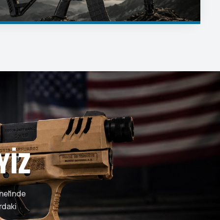
YIZ
enelinde
rdaki