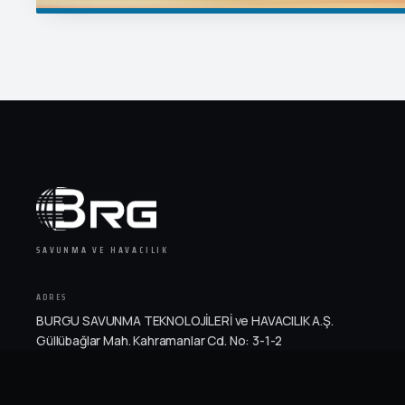
SAVUNMA VE HAVACILIK
ADRES
BURGU SAVUNMA TEKNOLOJİLERİ ve HAVACILIK A.Ş.
Güllübağlar Mah. Kahramanlar Cd. No: 3-1-2
Pendik / İstanbul · Türkiye
TELEFON
E-POSTA