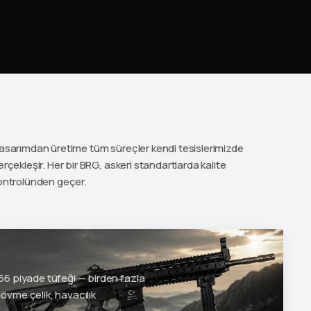
asarımdan üretime tüm süreçler kendi tesislerimizde
erçekleşir. Her bir BRG, askeri standartlarda kalite
ontrolünden geçer.
6 piyade tüfeği — birden fazla
vme çelik, havacılık