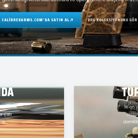
CALIBREXARMS.COM'DA SATIN AL
BRG KOLEKSIYONUNU GÖR
NDA
TÜ
u, kızak
İki on
r çatı
tesis
nir.
damıtılı