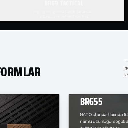
BRG9 TACTICAL
Dişli, optik uyumlu taktik tabanca —
susturucu ve red-dot için hazır.
T
TFORMLAR
g
k
BRG55
NATO standartlarında 5.5
namlu uzunluğu, soğuk dö